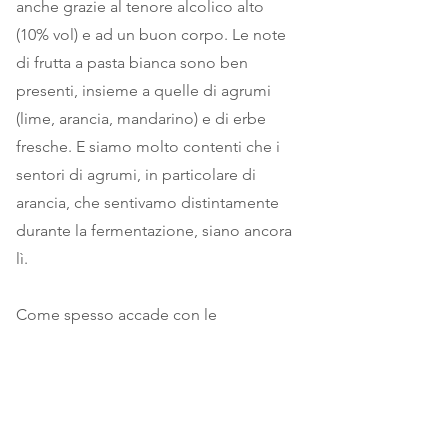
anche grazie al tenore alcolico alto
(10% vol) e ad un buon corpo. Le note
di frutta a pasta bianca sono ben
presenti, insieme a quelle di agrumi
(lime, arancia, mandarino) e di erbe
fresche. E siamo molto contenti che i
sentori di agrumi, in particolare di
arancia, che sentivamo distintamente
durante la fermentazione, siano ancora
lì.
Come spesso accade con le
fermentazioni spontanee, ha un’acidità
bilanciata, né più né meno di quella
che ci deve essere. E' la natura a
determinare la giusta acidità, così