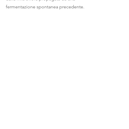
fermentazione spontanea precedente.
800 bottiglie da 0,375 L 6,3 % vol.
Know Your Umwelt!
Previous
Next
cantina
errante
Spontaneous Wild Brews
cellar | direct sales
Wed - Thu - Fri : 10am-6pm
via G. Puccini 13, Barberino Tavarnelle