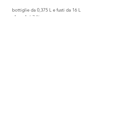
bottiglie da 0,375 L e fusti da 16 L
alc. vol.
6,7 %
release: 02/2025
bottiglia da 0,375 L
allergeni: orzo, grano
cantina
errante
Spontaneous Wild Brews
cellar | direct sales
Wed - Thu - Fri : 10am-6pm
via G. Puccini 13, Barberino Tavarnelle