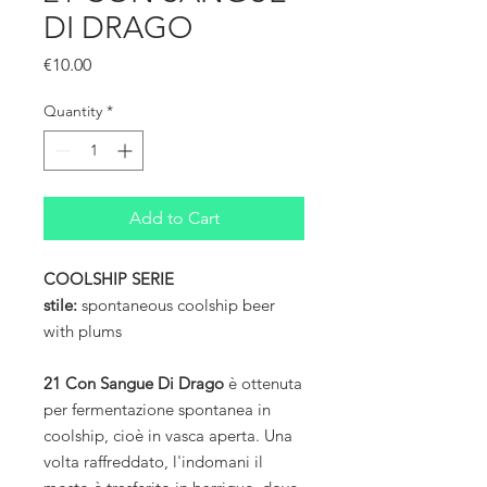
DI DRAGO
Price
€10.00
Quantity
*
Add to Cart
COOLSHIP SERIE
stile:
spontaneous coolship beer
with plums
21 Con Sangue Di Drago
è ottenuta
per fermentazione spontanea in
coolship, cioè in vasca aperta. Una
volta raffreddato, l'indomani il