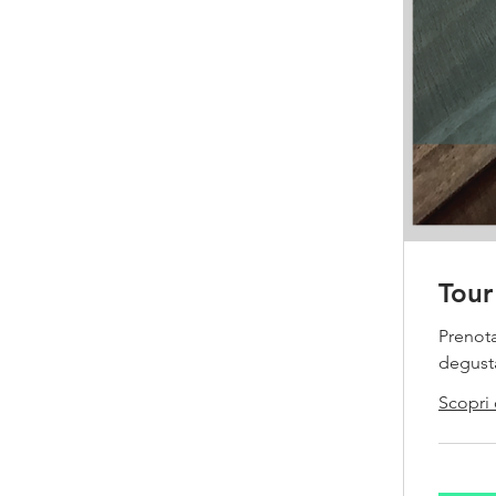
Tour
Prenota 
degust
Scopri 