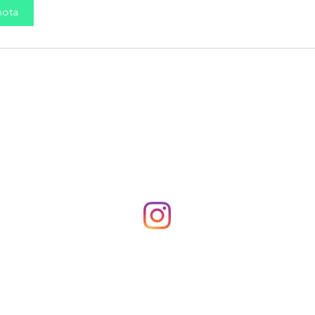
nota
cantina
errante
Spontaneous Wild Brews
iretta
10-18
info @ canti
no Tavarnelle
tel: +3905551
Privacy
Birrificio San Gimignano srl
p.iva 01360760522