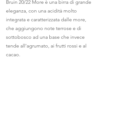
Bruin 20/22 More è una birra di grande
eleganza, con una acidità molto
integrata e caratterizzata dalle more,
che aggiungono note terrose e di
sottobosco ad una base che invece
tende all’agrumato, ai frutti rossi e al
cacao.
Previous
Next
cantina
errante
Spontaneous Wild Brews