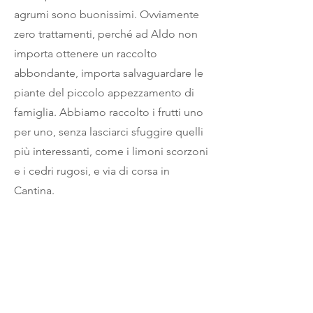
agrumi sono buonissimi. Ovviamente
zero trattamenti, perché ad Aldo non
importa ottenere un raccolto
abbondante, importa salvaguardare le
piante del piccolo appezzamento di
famiglia. Abbiamo raccolto i frutti uno
per uno, senza lasciarci sfuggire quelli
più interessanti, come i limoni scorzoni
e i cedri rugosi, e via di corsa in
Cantina.
Zesta 2020 è una birra freschissima. Le
daresti 3 o 4 gradi alcolici e invece ne
fa 7. Colore giallo limone e un aspetto
appena velato. Del profumo abbiamo
già detto. Appena arriva in bocca si